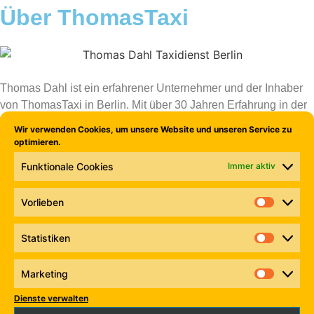
Über ThomasTaxi
Thomas Dahl ist ein erfahrener Unternehmer und der Inhaber
von ThomasTaxi in Berlin. Mit über 30 Jahren Erfahrung in der
Taxibranche hat er sich als vertrauenswürdiger Anbieter in der
Wir verwenden Cookies, um unsere Website und unseren Service zu
Hauptstadt etabliert. Seit 1993 ist er im Besitz einer Taxilizenz
optimieren.
und hat in dieser Zeit ein umfangreiches Wissen über die
Funktionale Cookies
Immer aktiv
Bedürfnisse und Wünsche seiner Kunden gesammelt.
Unter seiner Leitung hat sich ThomasTaxi zu einem beliebten
Vorlieben
Dienstleister entwickelt, der für Zuverlässigkeit, Pünktlichkeit
und ausgezeichneten Service bekannt ist. Er weiß, dass der
Statistiken
persönliche Kontakt und die individuelle Betreuung seiner
Fahrgäste entscheidend für die Kundenzufriedenheit sind.
Marketing
Thomas Dahl ist nicht nur ein erfolgreicher Unternehmer,
Dienste verwalten
sondern auch ein aktives Mitglied der Berliner