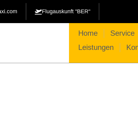
axi.com
Flugauskunft "BER"
Home
Service
Leistungen
Kon